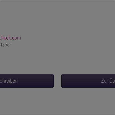
check.com
utzbar
chreiben
Zur Übe