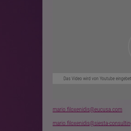
Das Video wird von Youtube eingebett
mario.filoxenidis@eucusa.com
mario.filoxenidis@siesta-consulti