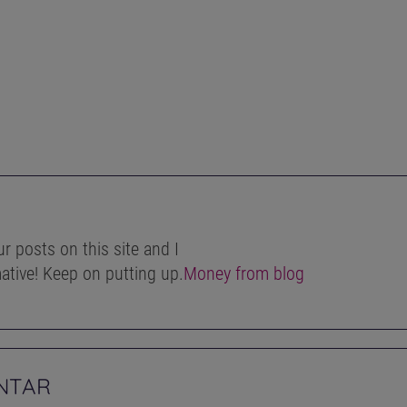
r posts on this site and I
rmative! Keep on putting up.
Money from blog
NTAR