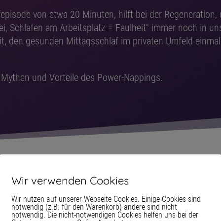
episode von etwa 20 Minuten, hilft bei der Regeneration,
i, Schlafen am Arbeitsplatz = Faulheit“ immer noch in uns
it, den gesunden Mittagsschlaf im privaten Umfeld einmal 
er Mythen und Vorteile des Power-Nappings.
Wir verwenden Cookies
Wir nutzen auf unserer Webseite Cookies. Einige Cookies sind
notwendig (z.B. für den Warenkorb) andere sind nicht
notwendig. Die nicht-notwendigen Cookies helfen uns bei der