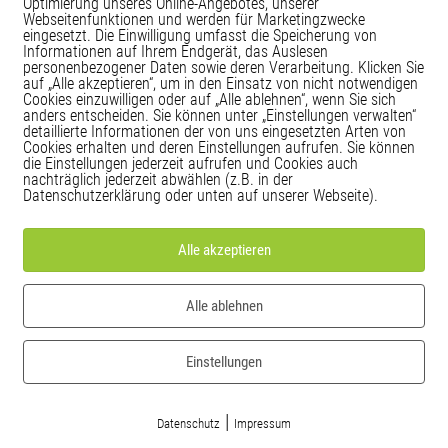
Optimierung unseres Online-Angebotes, unserer
Webseitenfunktionen und werden für Marketingzwecke
eingesetzt. Die Einwilligung umfasst die Speicherung von
Informationen auf Ihrem Endgerät, das Auslesen
3 geschäftsführender Gesellschafter von EUCUSA, davor se
personenbezogener Daten sowie deren Verarbeitung. Klicken Sie
 seine Kunden maßgeschneiderte Feedback-Systeme mit fu
auf „Alle akzeptieren“, um in den Einsatz von nicht notwendigen
Cookies einzuwilligen oder auf „Alle ablehnen“, wenn Sie sich
sichtbar – etwa Befindlichkeiten, Einstellungen und Wa
anders entscheiden. Sie können unter „Einstellungen verwalten“
detaillierte Informationen der von uns eingesetzten Arten von
idungen für bessere Ergebnisse. Die neueste Entwicklung
Cookies erhalten und deren Einstellungen aufrufen. Sie können
isation zur Einschätzung über die Zukunftsfitness dieser O
die Einstellungen jederzeit aufrufen und Cookies auch
nachträglich jederzeit abwählen (z.B. in der
ozess. Neben der Tätigkeit für EUCUSA untersucht Mario 
Datenschutzerklärung oder unten auf unserer Webseite).
itiven Auswirkungen des Energieschlafs (Powernap) auf Ge
 Gesundheit steht im Mittelpunkt von Forschung und Berat
Alle akzeptieren
afts-Studiums) lange in Führungspositionen in der Versic
Alle ablehnen
Einstellungen
.com
|
Datenschutz
Impressum