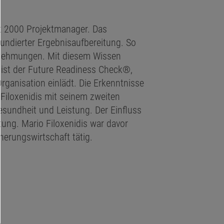
it 2000 Projektmanager. Das
ndierter Ergebnisaufbereitung. So
hrnehmungen. Mit diesem Wissen
 ist der Future Readiness Check®,
rganisation einlädt. Die Erkenntnisse
Filoxenidis mit seinem zweiten
sundheit und Leistung. Der Einfluss
ung. Mario Filoxenidis war davor
herungswirtschaft tätig.